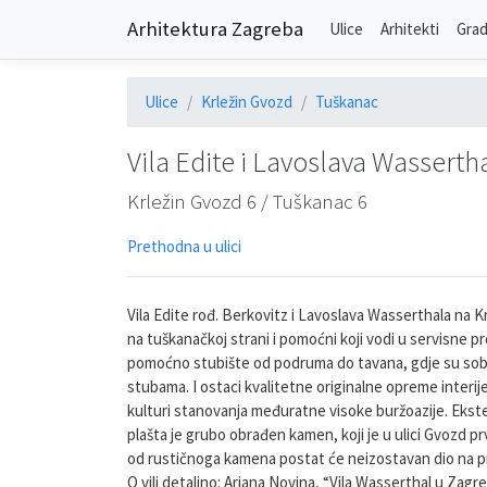
Arhitektura Zagreba
Ulice
Arhitekti
Grad
Ulice
Krležin Gvozd
Tuškanac
Vila Edite i Lavoslava Wasserth
Krležin Gvozd 6 / Tuškanac 6
Prethodna u ulici
Vila Edite rođ. Berkovitz i Lavoslava Wasserthala na 
na tuškanačkoj strani i pomoćni koji vodi u servisne pro
pomoćno stubište od podruma do tavana, gdje su sobe z
stubama. I ostaci kvalitetne originalne opreme interij
kulturi stanovanja međuratne visoke buržoazije. Ekst
plašta je grubo obrađen kamen, koji je u ulici Gvozd pr
od rustičnoga kamena postat će neizostavan dio na proče
O vili detaljno: Ariana Novina, “Vila Wasserthal u Zagr