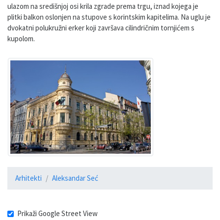
ulazom na središnjoj osi krila zgrade prema trgu, iznad kojega je
plitki balkon oslonjen na stupove s korintskim kapitelima. Na uglu je
dvokatni polukružni erker koji završava cilindričnim tornjićem s
kupolom.
Arhitekti
Aleksandar Seć
Prikaži Google Street View