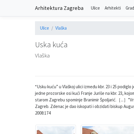
Arhitektura Zagreba
Ulice
Arhitekti
Grad
Ulice
Vlaška
Uska kuća
Vlaška
“Usku kuću” u Vlaškoj ulici između kbr. 23 i 25 podigl
jedne prozorske osi kući Franje Juriše na kbr. 23, kojom
starom Zagrebu spominje Branimir Špoljarić.［...］”Vrije
Zagreb. Zdenac je dao iskopati i obzidati biskup August
2008:174