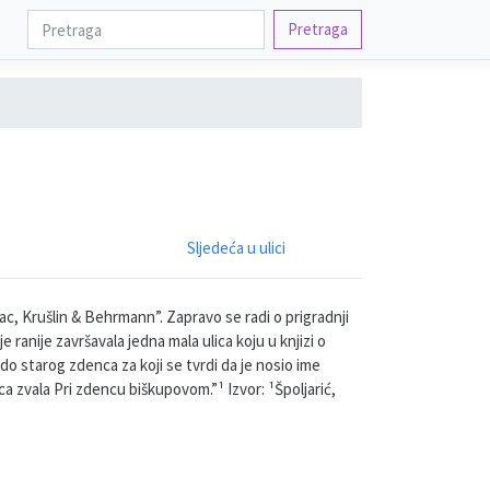
Pretraga
Sljedeća u ulici
ac, Krušlin & Behrmann”. Zapravo se radi o prigradnji
 ranije završavala jedna mala ulica koju u knjizi o
do starog zdenca za koji se tvrdi da je nosio ime
ca zvala Pri zdencu biškupovom.”¹ Izvor: ¹Špoljarić,