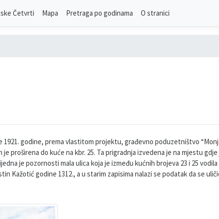
ske Četvrti
Mapa
Pretraga po godinama
O stranici
o je 1921. godine, prema vlastitom projektu, građevno poduzetništvo “Monj
 je proširena do kuće na kbr. 25. Ta prigradnja izvedena je na mjestu gdje je
dna je pozornosti mala ulica koja je između kućnih brojeva 23 i 25 vodila 
in Kažotić godine 1312., a u starim zapisima nalazi se podatak da se uliči