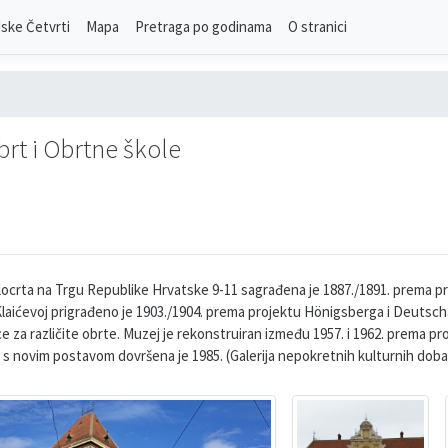
ske Četvrti
Mapa
Pretraga po godinama
O stranici
rt i Obrtne škole
ocrta na Trgu Republike Hrvatske 9-11 sagrađena je 1887./1891. prema p
 Klaićevoj prigrađeno je 1903./1904. prema projektu Hönigsberga i Deutscha
ce za različite obrte. Muzej je rekonstruiran između 1957. i 1962. prema pr
e s novim postavom dovršena je 1985. (Galerija nepokretnih kulturnih dob