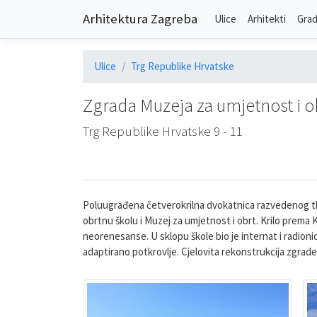
Arhitektura Zagreba
Ulice
Arhitekti
Grad
Ulice
Trg Republike Hrvatske
Zgrada Muzeja za umjetnost i ob
Trg Republike Hrvatske 9 - 11
Poluugrađena četverokrilna dvokatnica razvedenog tl
obrtnu školu i Muzej za umjetnost i obrt. Krilo prema
neorenesanse. U sklopu škole bio je internat i radioni
adaptirano potkrovlje. Cjelovita rekonstrukcija zgrad