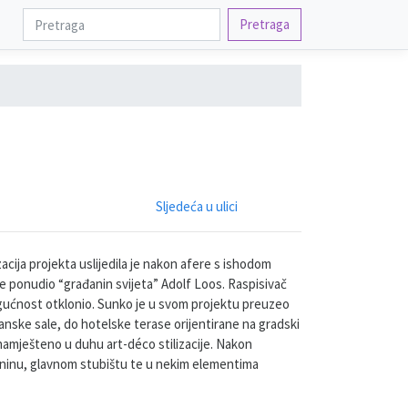
Pretraga
Sljedeća u ulici
ija projekta uslijedila je nakon afere s ishodom
e ponudio “građanin svijeta” Adolf Loos. Raspisivač
ogućnost otklonio. Sunko je u svom projektu preuzeo
nske sale, do hotelske terase orijentirane na gradski
 namješteno u duhu art-déco stilizacije. Nakon
zaninu, glavnom stubištu te u nekim elementima