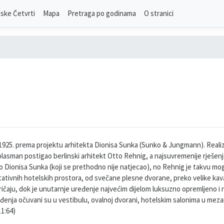
ske Četvrti
Mapa
Pretraga po godinama
O stranici
925. prema projektu arhitekta Dionisa Sunka (Sunko & Jungmann). Realizac
lasman postigao berlinski arhitekt Otto Rehnig, a najsuvremenije rješenj
o Dionisa Sunka (koji se prethodno nije natjecao), no Rehnig je takvu m
ativnih hotelskih prostora, od svečane plesne dvorane, preko velike kava
izričaju, dok je unutarnje uređenje najvećim dijelom luksuzno opremljeno i
ređenja očuvani su u vestibulu, ovalnoj dvorani, hotelskim salonima u me
11:64)