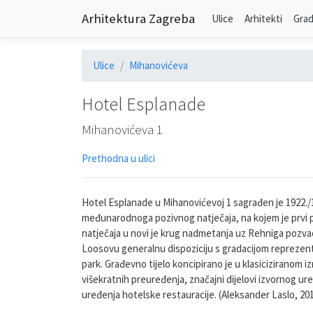
Arhitektura Zagreba
Ulice
Arhitekti
Grad
Ulice
Mihanovićeva
Hotel Esplanade
Mihanovićeva 1
Prethodna u ulici
Hotel Esplanade u Mihanovićevoj 1 sagrađen je 1922./1
međunarodnoga pozivnog natječaja, na kojem je prvi p
natječaja u novi je krug nadmetanja uz Rehniga pozva
Loosovu generalnu dispoziciju s gradacijom reprezent
park. Građevno tijelo koncipirano je u klasiciziranom 
višekratnih preuređenja, značajni dijelovi izvornog u
uređenja hotelske restauracije. (Aleksander Laslo, 20