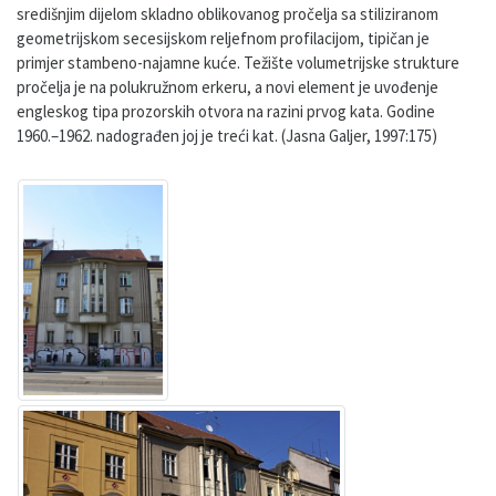
središnjim dijelom skladno oblikovanog pročelja sa stiliziranom
geometrijskom secesijskom reljefnom profilacijom, tipičan je
primjer stambeno-najamne kuće. Težište volumetrijske strukture
pročelja je na polukružnom erkeru, a novi element je uvođenje
engleskog tipa prozorskih otvora na razini prvog kata. Godine
1960.–1962. nadograđen joj je treći kat. (Jasna Galjer, 1997:175)