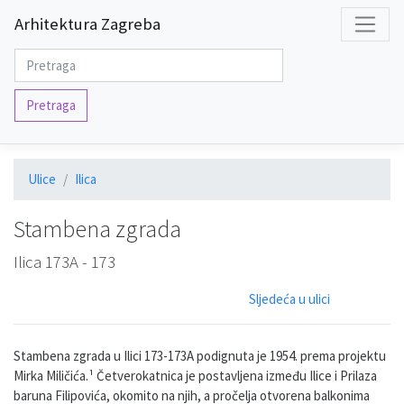
Arhitektura Zagreba
Pretraga
Ulice
Ilica
Stambena zgrada
Ilica 173A - 173
Sljedeća u ulici
Stambena zgrada u Ilici 173-173A podignuta je 1954. prema projektu
Mirka Miličića.¹ Četverokatnica je postavljena između Ilice i Prilaza
baruna Filipovića, okomito na njih, a pročelja otvorena balkonima