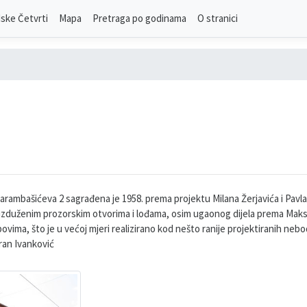
ske Četvrti
Mapa
Pretraga po godinama
O stranici
ambašićeva 2 sagrađena je 1958. prema projektu Milana Žerjavića i Pavla
 izduženim prozorskim otvorima i lođama, osim ugaonog dijela prema Maksim
vima, što je u većoj mjeri realizirano kod nešto ranije projektiranih nebo
dran Ivanković