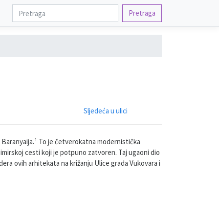
Pretraga
Sljedeća u ulici
 Baranyaija.¹ To je četverokatna modernistička
irskoj cesti koji je potpuno zatvoren. Taj ugaoni dio
dera ovih arhitekata na križanju Ulice grada Vukovara i