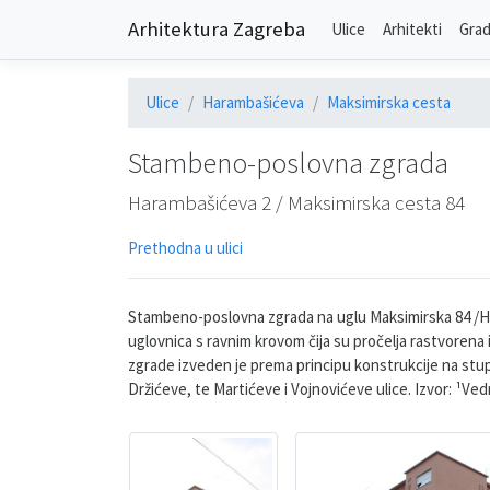
Arhitektura Zagreba
Ulice
Arhitekti
Grad
Ulice
Harambašićeva
Maksimirska cesta
Stambeno-poslovna zgrada
Harambašićeva 2 / Maksimirska cesta 84
Prethodna u ulici
Stambeno-poslovna zgrada na uglu Maksimirska 84 /Har
uglovnica s ravnim krovom čija su pročelja rastvorena
zgrade izveden je prema principu konstrukcije na stupo
Držićeve, te Martićeve i Vojnovićeve ulice. Izvor: ¹Ve