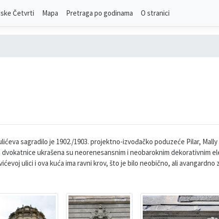
ske Četvrti
Mapa
Pretraga po godinama
O stranici
ićeva sagradilo je 1902./1903. projektno-izvođačko poduzeće Pilar, Mally
elja dvokatnice ukrašena su neorenesansnim i neobaroknim dekorativnim ele
evoj ulici i ova kuća ima ravni krov, što je bilo neobično, ali avangardno