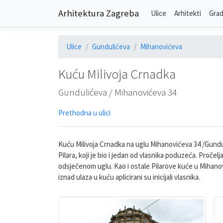
Arhitektura Zagreba
Ulice
Arhitekti
Grad
Ulice
Gundulićeva
Mihanovićeva
Kuću Milivoja Crnadka
Gundulićeva / Mihanovićeva 34
Prethodna u ulici
Kuću Milivoja Crnadka na uglu Mihanovićeva 34 /Gundul
Pilara, koji je bio i jedan od vlasnika poduzeća. Proč
odsječenom uglu. Kao i ostale Pilarove kuće u Mihanović
iznad ulaza u kuću aplicirani su inicijali vlasnika.