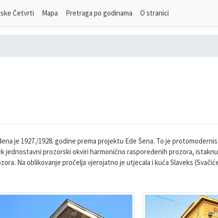
ske Četvrti
Mapa
Pretraga po godinama
O stranici
đena je 1927./1928. godine prema projektu Ede Šena. To je protomodernis
ek jednostavni prozorski okviri harmonično raspoređenih prozora, istaknu
ora. Na oblikovanje pročelja vjerojatno je utjecala i kuća Slaveks (Svačiće