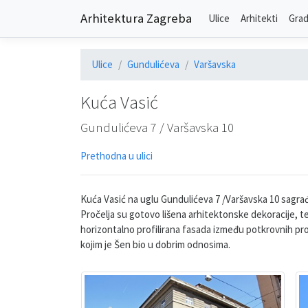
Arhitektura Zagreba
Ulice
Arhitekti
Grad
Ulice
Gundulićeva
Varšavska
Kuća Vasić
Gundulićeva 7 / Varšavska 10
Prethodna u ulici
Kuća Vasić na uglu Gundulićeva 7 /Varšavska 10 sagra
Pročelja su gotovo lišena arhitektonske dekoracije, t
horizontalno profilirana fasada između potkrovnih proz
kojim je Šen bio u dobrim odnosima.