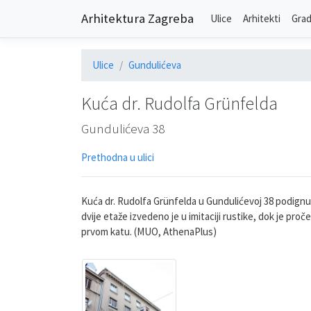
Arhitektura Zagreba
Ulice
Arhitekti
Grad
Ulice
Gundulićeva
Kuća dr. Rudolfa Grünfelda
Gundulićeva 38
Prethodna u ulici
Kuća dr. Rudolfa Grünfelda u Gundulićevoj 38 podignut
dvije etaže izvedeno je u imitaciji rustike, dok je pročel
prvom katu. (MUO, AthenaPlus)