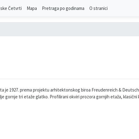
ske Četvrti
Mapa
Pretraga po godinama
O stranici
a je 1927. prema projektu arhitektonskog biroa Freudenreich & Deutsch, a
je gornje tri etaže glatko. Profilirani okviri prozora gornjih etaža, klasični 