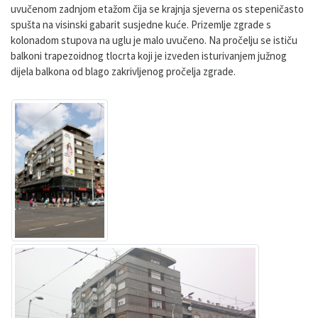
uvučenom zadnjom etažom čija se krajnja sjeverna os stepeničasto
spušta na visinski gabarit susjedne kuće. Prizemlje zgrade s
kolonadom stupova na uglu je malo uvučeno. Na pročelju se ističu
balkoni trapezoidnog tlocrta koji je izveden isturivanjem južnog
dijela balkona od blago zakrivljenog pročelja zgrade.