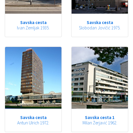
Savska cesta
Savska cesta
Ivan Zemljak 1935.
Slobodan Jovičić 1975.
Savska cesta
Savska cesta 1
Antun Ulrich 1972.
Milan Žerjavić 1962.