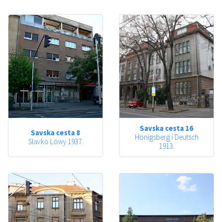
Savska cesta 16
Savska cesta 8
Hönigsberg i Deutsch
Slavko Löwy 1937.
1913.