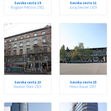
Savska cesta 19
Savska cesta 21
Bogdan Petrović 1932.
Juraj Denzler 1929.
Savska cesta 23
Savska cesta 25
Vladimir Šterk 1923.
Hinko Bauer 1937.