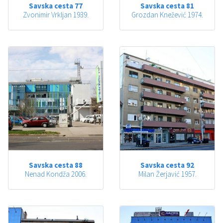
Savska cesta 77
Savska cesta 81
Zvonimir Vrkljan 1939.
Grozdan Knežević 1974.
Savska cesta 88
Savska cesta 92
Nenad Kondža 2006.
Milan Žerjavić 1957.