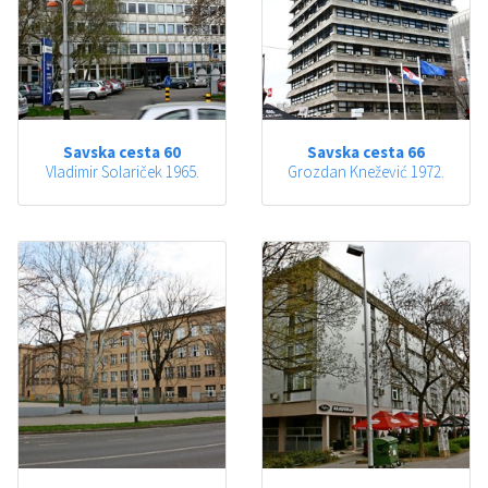
Savska cesta 60
Savska cesta 66
Vladimir Solariček 1965.
Grozdan Knežević 1972.