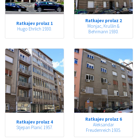
Ratkajev prolaz 2
Ratkajev prolaz 1
Monjac, Krušlin &
Hugo Ehrlich 1930.
Behrmann 1930.
Ratkajev prolaz 6
Ratkajev prolaz 4
Aleksandar
Stjepan Planić 1957.
Freudenreich 1935.