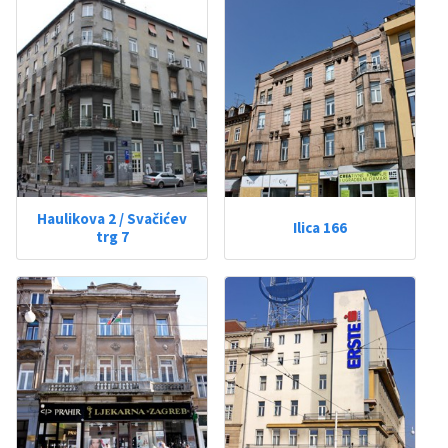
Haulikova 2 / Svačićev
Ilica 166
trg 7