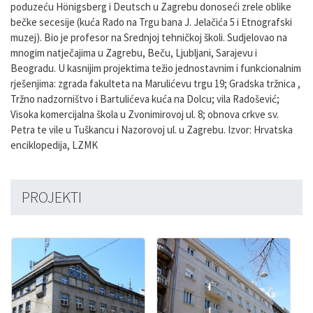
poduzeću Hönigsberg i Deutsch u Zagrebu donoseći zrele oblike
bečke secesije (kuća Rado na Trgu bana J. Jelačića 5 i Etnografski
muzej). Bio je profesor na Srednjoj tehničkoj školi. Sudjelovao na
mnogim natječajima u Zagrebu, Beču, Ljubljani, Sarajevu i
Beogradu. U kasnijim projektima težio jednostavnim i funkcionalnim
rješenjima: zgrada fakulteta na Marulićevu trgu 19; Gradska tržnica ,
Tržno nadzorništvo i Bartulićeva kuća na Dolcu; vila Radošević;
Visoka komercijalna škola u Zvonimirovoj ul. 8; obnova crkve sv.
Petra te vile u Tuškancu i Nazorovoj ul. u Zagrebu. Izvor: Hrvatska
enciklopedija, LZMK
PROJEKTI