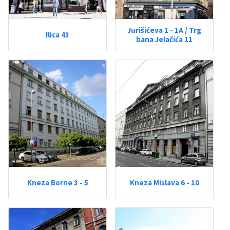
Jurišićeva 1 - 1A / Trg
Ilica 43
bana Jelačića 11
Kneza Borne 3 - 5
Kneza Mislava 6 - 10