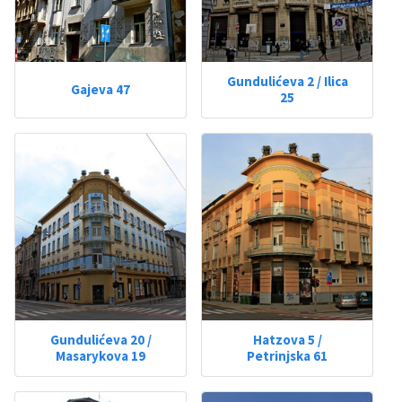
Gundulićeva 2 / Ilica
Gajeva 47
25
Gundulićeva 20 /
Hatzova 5 /
Masarykova 19
Petrinjska 61