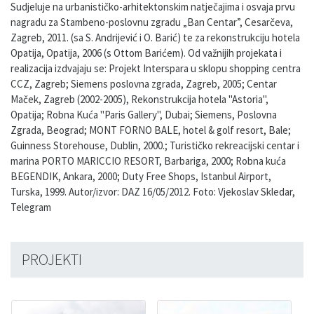
Sudjeluje na urbanističko-arhitektonskim natječajima i osvaja prvu
nagradu za Stambeno-poslovnu zgradu „Ban Centar”, Cesarčeva,
Zagreb, 2011. (sa S. Andrijević i O. Barić) te za rekonstrukciju hotela
Opatija, Opatija, 2006 (s Ottom Barićem). Od važnijih projekata i
realizacija izdvajaju se: Projekt Interspara u sklopu shopping centra
CCZ, Zagreb; Siemens poslovna zgrada, Zagreb, 2005; Centar
Maček, Zagreb (2002-2005), Rekonstrukcija hotela "Astoria",
Opatija; Robna Kuća "Paris Gallery", Dubai; Siemens, Poslovna
Zgrada, Beograd; MONT FORNO BALE, hotel & golf resort, Bale;
Guinness Storehouse, Dublin, 2000.; Turističko rekreacijski centar i
marina PORTO MARICCIO RESORT, Barbariga, 2000; Robna kuća
BEGENDIK, Ankara, 2000; Duty Free Shops, Istanbul Airport,
Turska, 1999. Autor/izvor: DAZ 16/05/2012. Foto: Vjekoslav Skledar,
Telegram
PROJEKTI