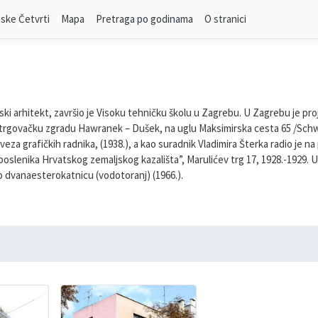
ske Četvrti
Mapa
Pretraga po godinama
O stranici
ski arhitekt, završio je Visoku tehničku školu u Zagrebu. U Zagrebu je 
-trgovačku zgradu Hawranek – Dušek, na uglu Maksimirska cesta 65 /Schw
eza grafičkih radnika, (1938.), a kao suradnik Vladimira Šterka radio je
slenika Hrvatskog zemaljskog kazališta”, Marulićev trg 17, 1928.-1929. U R
ao dvanaesterokatnicu (vodotoranj) (1966.).