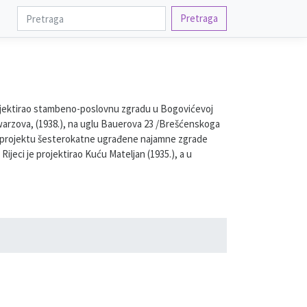
Pretraga
projektirao stambeno-poslovnu zgradu u Bogovićevoj
arzova, (1938.), na uglu Bauerova 23 /Brešćenskoga
 na projektu šesterokatne ugrađene najamne zgrade
ijeci je projektirao Kuću Mateljan (1935.), a u