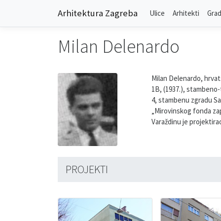
Arhitektura Zagreba
Ulice
Arhitekti
Grad
Milan Delenardo
Milan Delenardo, hrvat
1B, (1937.), stambeno
4, stambenu zgradu Sav
„Mirovinskog fonda zapo
Varaždinu je projektir
PROJEKTI